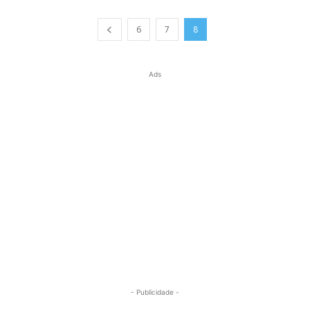
6
7
8
Ads
- Publicidade -