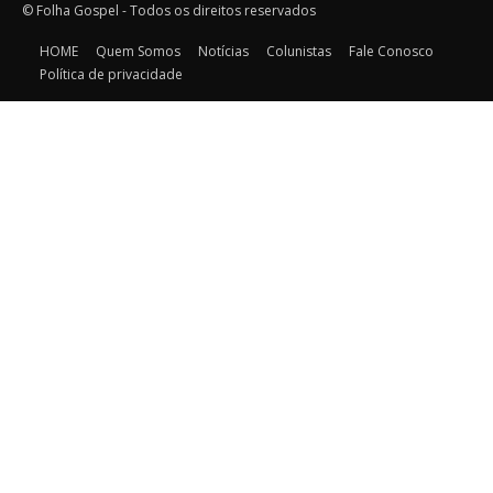
© Folha Gospel - Todos os direitos reservados
HOME
Quem Somos
Notícias
Colunistas
Fale Conosco
Política de privacidade