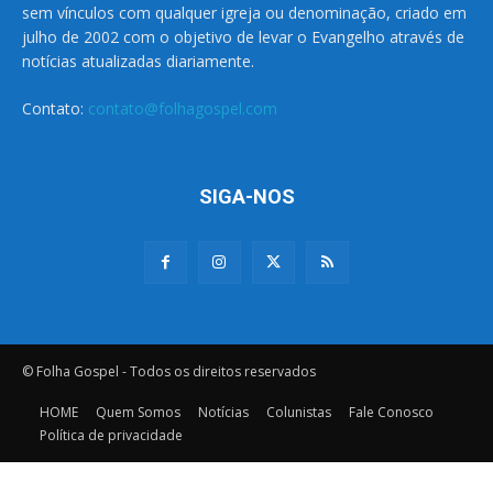
sem vínculos com qualquer igreja ou denominação, criado em
julho de 2002 com o objetivo de levar o Evangelho através de
notícias atualizadas diariamente.
Contato:
contato@folhagospel.com
SIGA-NOS
© Folha Gospel - Todos os direitos reservados
HOME
Quem Somos
Notícias
Colunistas
Fale Conosco
Política de privacidade