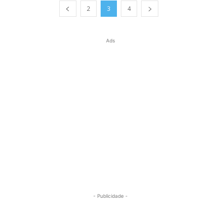
2
3
4
Ads
- Publicidade -