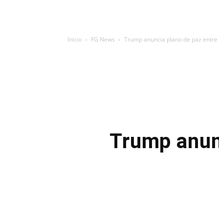
Início
FG News
Trump anuncia plano de paz entre 
Trump anun