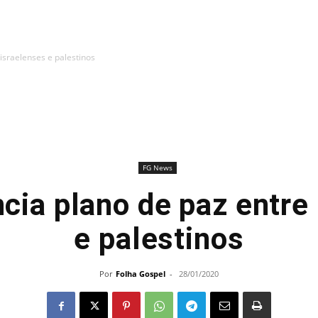
israelenses e palestinos
FG News
cia plano de paz entre 
e palestinos
Por
Folha Gospel
-
28/01/2020