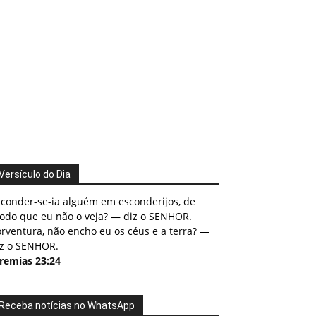
Versículo do Dia
sconder-se-ia alguém em esconderijos, de
odo que eu não o veja? — diz o SENHOR.
rventura, não encho eu os céus e a terra? —
iz o SENHOR.
eremias 23:24
Receba notícias no WhatsApp