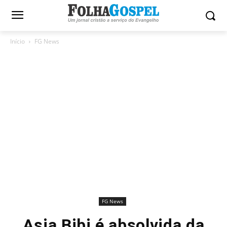
Início
FG News
FG News
Asia Bibi é absolvida da