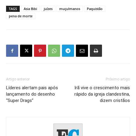
TAGS
Asia Bibi
juízes
muçulmanos
Paquistão
pena de morte
Artigo anterior
Próximo artigo
Líderes alertam pais após
Irã vive o crescimento mais
lançamento do desenho
rápido da igreja clandestina,
“Super Drags”
dizem cristãos