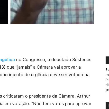
ngélica
no Congresso, o deputado Sóstenes
13) que “jamais” a Câmara vai aprovar a
E
equerimento de urgência deve ser votado na
m
Po
d
J
os criticaram o presidente da Câmara, Arthur
deia em votação. “Não tem votos para aprovar