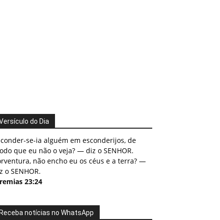
Versículo do Dia
sconder-se-ia alguém em esconderijos, de
odo que eu não o veja? — diz o SENHOR.
rventura, não encho eu os céus e a terra? —
iz o SENHOR.
eremias 23:24
Receba notícias no WhatsApp