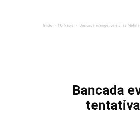
Início
FG News
Bancada evangélica e Silas Malafaia
Bancada ev
tentativ