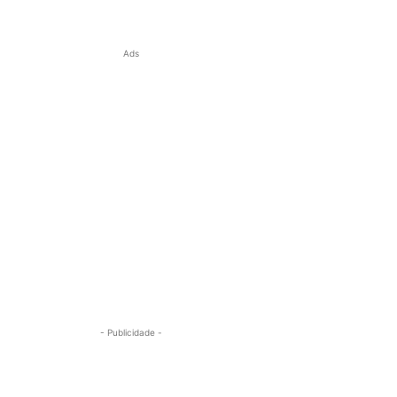
Ads
- Publicidade -