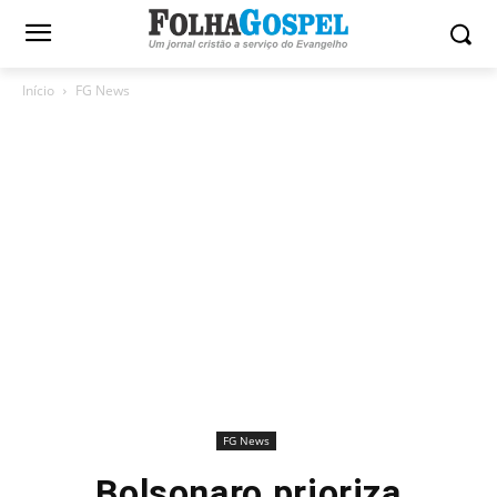
Início
FG News
FG News
Bolsonaro prioriza