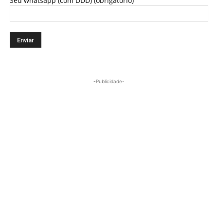
Seu whatsapp (com DDD) (obrigatório)
-Publicidade-