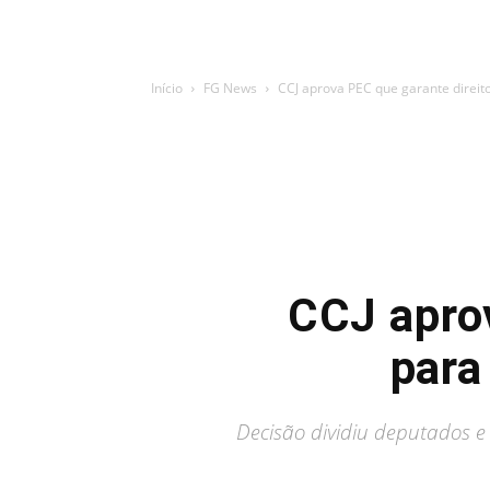
Início
FG News
CCJ aprova PEC que garante direito
CCJ aprov
para
Decisão dividiu deputados e