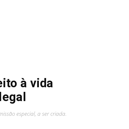
ito à vida
legal
ssão especial, a ser criada.