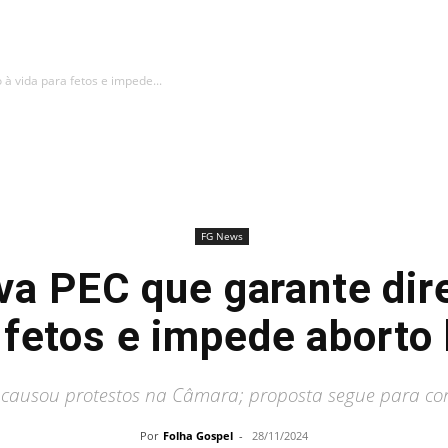
 à vida para fetos e impede...
FG News
a PEC que garante dire
 fetos e impede aborto 
 causou protestos na Câmara; proposta segue para comi
Por
Folha Gospel
-
28/11/2024