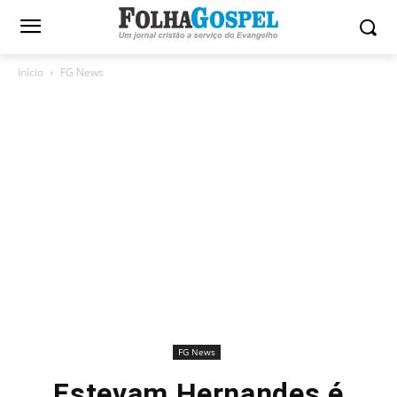
Início
FG News
FG News
Estevam Hernandes é