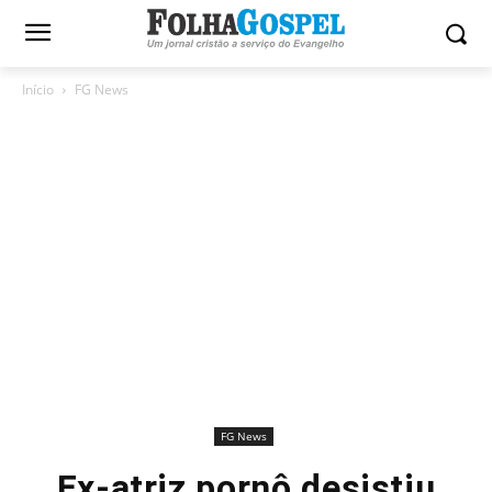
Início
FG News
FG News
Ex-atriz pornô desistiu