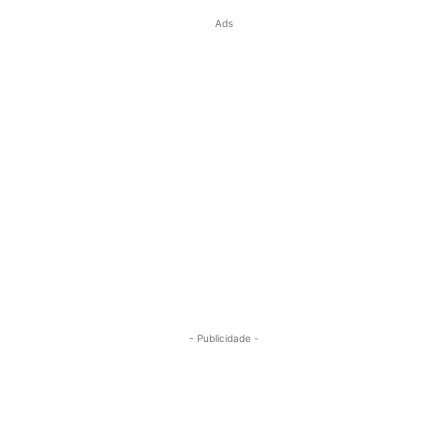
Ads
- Publicidade -