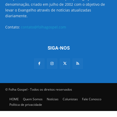
denominação, criado em julho de 2002 com o objetivo de
levar o Evangelho através de notícias atualizadas
diariamente.
Contato:
contato@folhagospel.com
SIGA-NOS
© Folha Gospel - Todos os direitos reservados
HOME
Quem Somos
Notícias
Colunistas
Fale Conosco
Política de privacidade