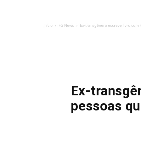
Início
FG News
Ex-transgênero escreve livro com 
Ex-transgên
pessoas qu