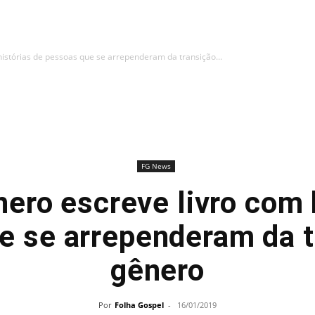
histórias de pessoas que se arrependeram da transição...
FG News
ero escreve livro com 
e se arrependeram da t
gênero
Por
Folha Gospel
-
16/01/2019