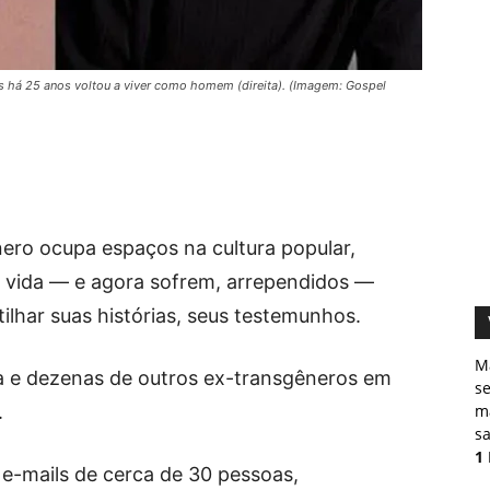
 há 25 anos voltou a viver como homem (direita). (Imagem: Gospel
ro ocupa espaços na cultura popular,
de vida — e agora sofrem, arrependidos —
lhar suas histórias, seus testemunhos.
M
da e dezenas de outros ex-transgêneros em
s
.
ma
sa
1
a e-mails de cerca de 30 pessoas,