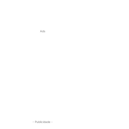
Ads
- Publicidade -