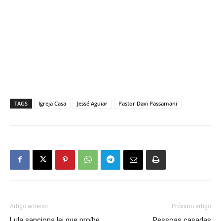
TAGS
Igreja Casa
Jessé Aguiar
Pastor Davi Passamani
Artigo anterior
Próximo artigo
Lula sanciona lei que proíbe
Pessoas casadas