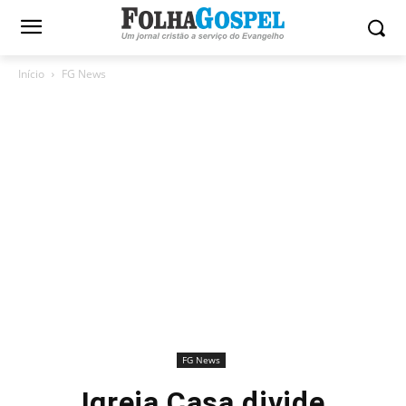
Início
FG News
FG News
Igreja Casa divide