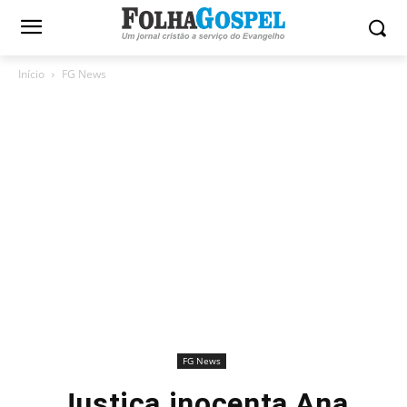
Início
FG News
FG News
Justiça inocenta Ana