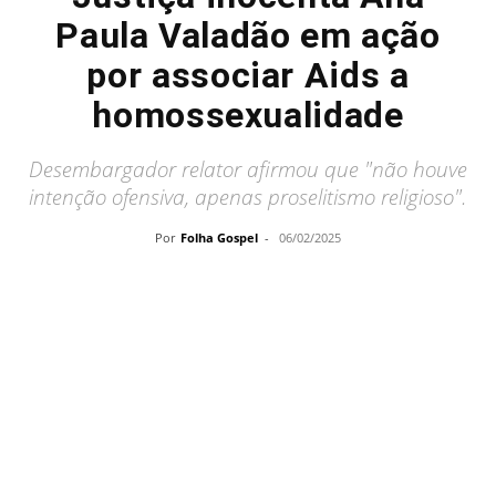
Paula Valadão em ação
por associar Aids a
homossexualidade
Desembargador relator afirmou que "não houve
intenção ofensiva, apenas proselitismo religioso".
Por
Folha Gospel
-
06/02/2025