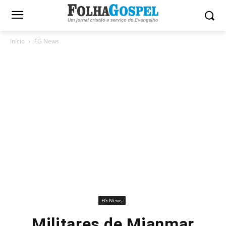
Início
FG News
FG News
Militares de Mianmar