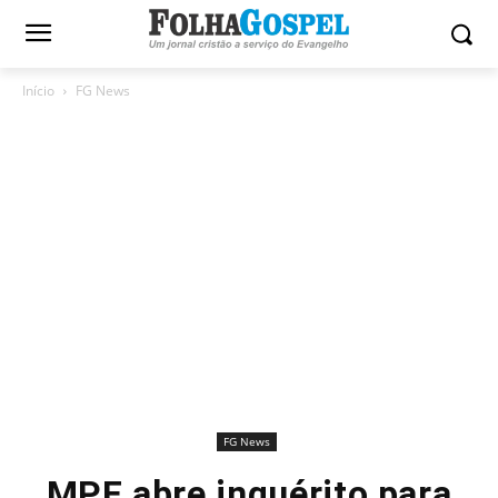
Início
FG News
FG News
MPF abre inquérito para