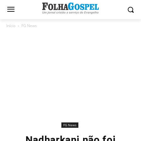
Início
FG News
FG News
Nadharkani não foi