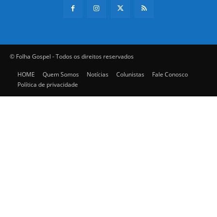
© Folha Gospel - Todos os direitos reservados
HOME
Quem Somos
Notícias
Colunistas
Fale Conosco
Política de privacidade