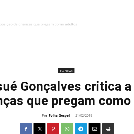
exposição de crianças que pregam como adultos
FG News
sué Gonçalves critica a
anças que pregam como 
Por
Folha Gospel
-
21/02/2018