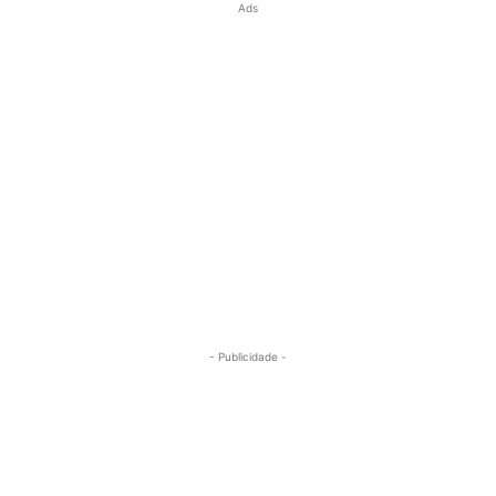
Ads
- Publicidade -