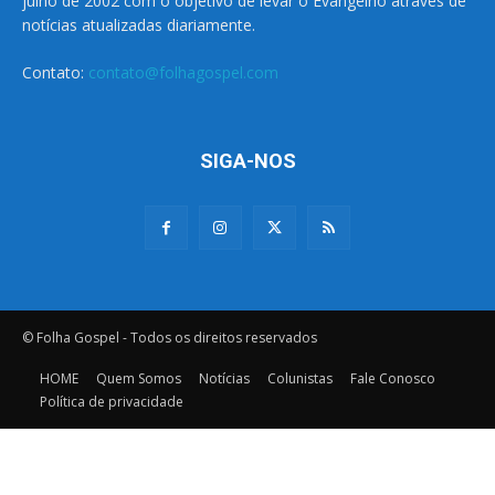
julho de 2002 com o objetivo de levar o Evangelho através de
notícias atualizadas diariamente.
Contato:
contato@folhagospel.com
SIGA-NOS
© Folha Gospel - Todos os direitos reservados
HOME
Quem Somos
Notícias
Colunistas
Fale Conosco
Política de privacidade