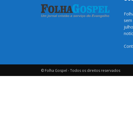
Folh
sem 
julh
notí
Cont
© Folha Gospel - Todos os direitos reservados