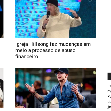
Igreja Hillsong faz mudanças em
meio a processo de abuso
financeiro
Es
m
Po
d
J