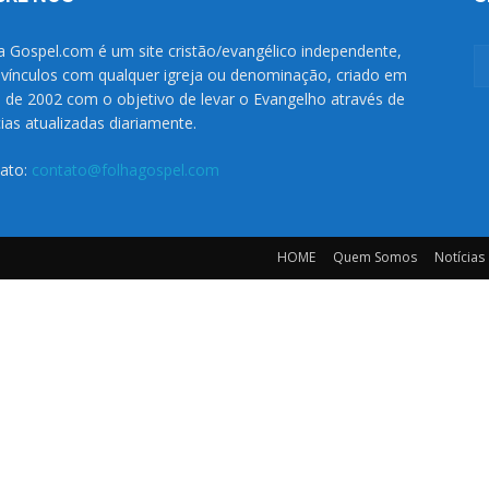
a Gospel.com é um site cristão/evangélico independente,
vínculos com qualquer igreja ou denominação, criado em
o de 2002 com o objetivo de levar o Evangelho através de
cias atualizadas diariamente.
ato:
contato@folhagospel.com
HOME
Quem Somos
Notícias