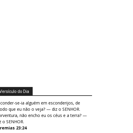
Versículo do Dia
conder-se-ia alguém em esconderijos, de
odo que eu não o veja? — diz o SENHOR.
rventura, não encho eu os céus e a terra? —
iz o SENHOR.
eremias 23:24