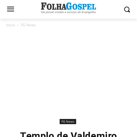
Início
FG News
FG News
Templo de Valdemiro