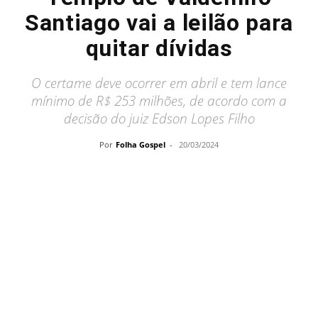
Santiago vai a leilão para
quitar dívidas
O certame deve ocorrer em abril e tem lance
mínimo de R$ 253 milhões, de acordo com a
decisão do juiz Edson Lopes Filho
Por
Folha Gospel
-
20/03/2024