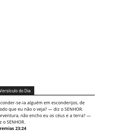
Versículo do Dia
sconder-se-ia alguém em esconderijos, de
odo que eu não o veja? — diz o SENHOR.
rventura, não encho eu os céus e a terra? —
iz o SENHOR.
eremias 23:24