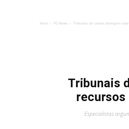
Início
FG News
Tribunais de contas divergem sobre
Tribunais 
recursos 
Especialistas argu