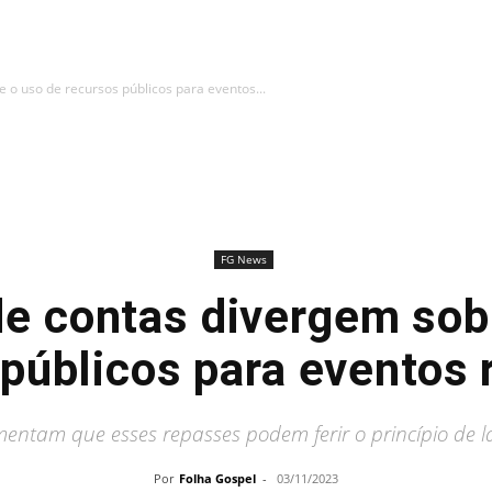
 o uso de recursos públicos para eventos...
FG News
de contas divergem sob
públicos para eventos 
mentam que esses repasses podem ferir o princípio de l
Por
Folha Gospel
-
03/11/2023