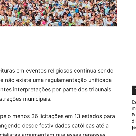
eituras em eventos religiosos continua sendo
ue não existe uma regulamentação unificada
ntes interpretações por parte dos tribunais
strações municipais.
E
m
Po
pelo menos 36 licitações em 13 estados para
d
rangendo desde festividades católicas até a
J
cialistas argumentam que esses repasses