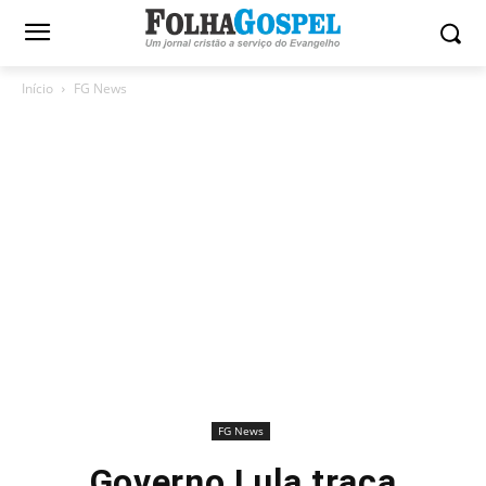
Início
FG News
FG News
Governo Lula traça