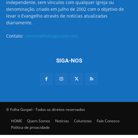
independente, sem vínculos com qualquer igreja ou
denominação, criado em julho de 2002 com o objetivo de
levar o Evangelho através de notícias atualizadas
diariamente.
Contato:
contato@folhagospel.com
SIGA-NOS
© Folha Gospel - Todos os direitos reservados
HOME
Quem Somos
Notícias
Colunistas
Fale Conosco
Política de privacidade