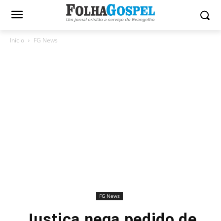
Início
FG News
FG News
Justiça nega pedido de