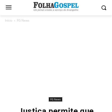
Início
FG News
FG News
Justiça permite que