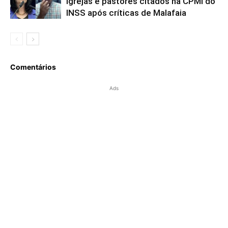
igrejas e pastores citados na CPMI do
INSS após críticas de Malafaia
Comentários
Ads