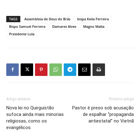
TAGS
Assembleia de Deus do Brás
bispa Keila Ferreira
Bispo Samuel Ferreira
Damares Alves
Magno Malta
Presidente Lula
Artigo anterior
Próximo artigo
Nova lei no Quirguistão
Pastor é preso sob acusação
sufoca ainda mais minorias
de espalhar “propaganda
religiosas, como os
antiestatal” no Vietnã
evangélicos