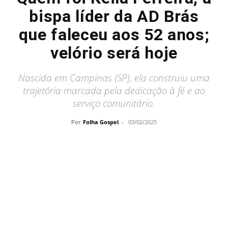
bispa líder da AD Brás
que faleceu aos 52 anos;
velório será hoje
Nascida em Campinas (SP), ela construiu uma
trajetória marcada pela dedicação à fé e ao
serviço comunitário.
Por
Folha Gospel
-
03/02/2025