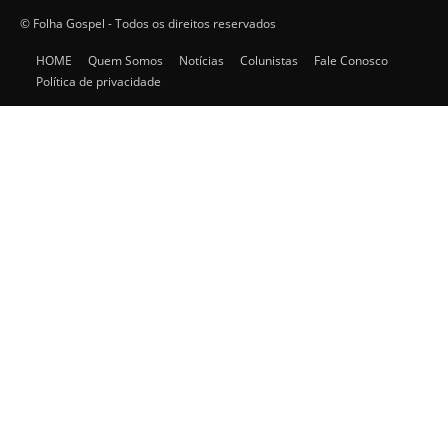
© Folha Gospel - Todos os direitos reservados
HOME
Quem Somos
Notícias
Colunistas
Fale Conosco
Política de privacidade