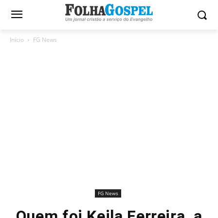
Início
FG News
FG News
Quem foi Keila Ferreira, a