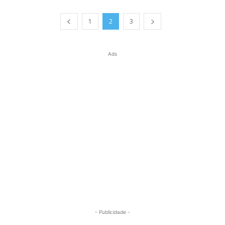
1
2
3
Ads
- Publicidade -