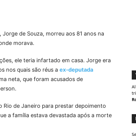
, Jorge de Souza, morreu aos 81 anos na
 onde morava.
ões, ele teria infartado em casa. Jorge era
os nos quais são réus a
ex-deputada
 uma neta, que foram acusados de
Al
erson.
tr
R
o Rio de Janeiro para prestar depoimento
que a família estava devastada após a morte
Se