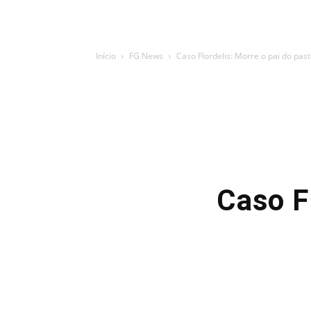
Início
FG News
Caso Flordelis: Morre o pai do pa
Caso F