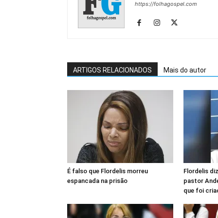
https://folhagospel.com
ARTIGOS RELACIONADOS
Mais do autor
É falso que Flordelis morreu
Flordelis di
espancada na prisão
pastor Ande
que foi cri