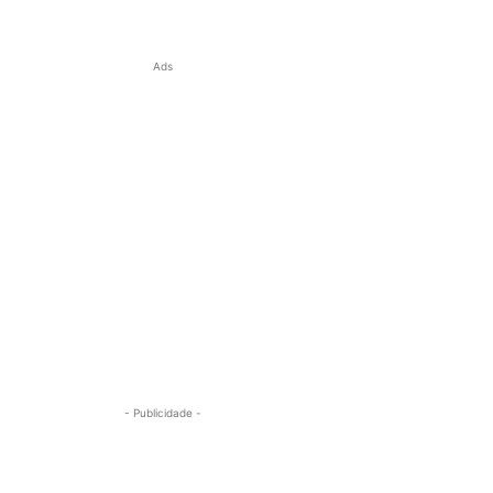
Ads
- Publicidade -