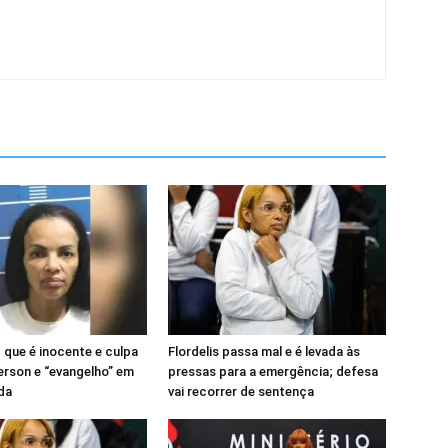
z que é inocente e culpa
Flordelis passa mal e é levada às
rson e “evangelho” em
pressas para a emergência; defesa
ada
vai recorrer de sentença