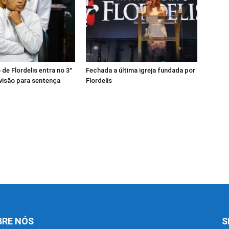
de Flordelis entra no 3°
Fechada a última igreja fundada por
visão para sentença
Flordelis
BRE NÓS
S