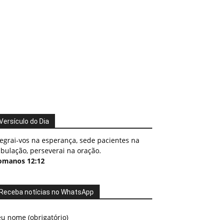
Versículo do Dia
egrai-vos na esperança, sede pacientes na
ibulação, perseverai na oração.
omanos 12:12
Receba notícias no WhatsApp
u nome (obrigatório)