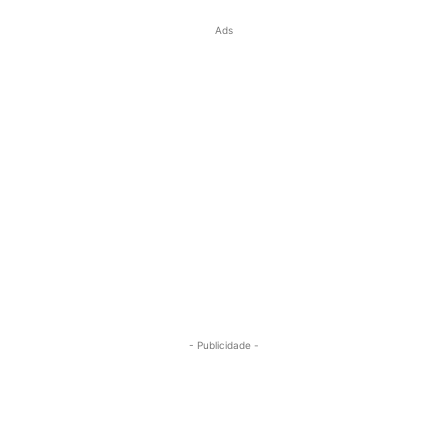
Ads
- Publicidade -