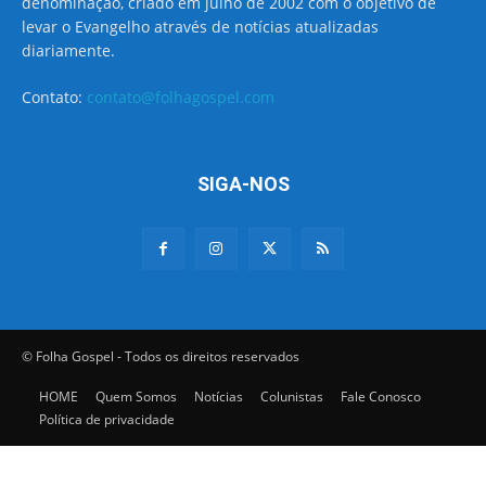
denominação, criado em julho de 2002 com o objetivo de
levar o Evangelho através de notícias atualizadas
diariamente.
Contato:
contato@folhagospel.com
SIGA-NOS
© Folha Gospel - Todos os direitos reservados
HOME
Quem Somos
Notícias
Colunistas
Fale Conosco
Política de privacidade