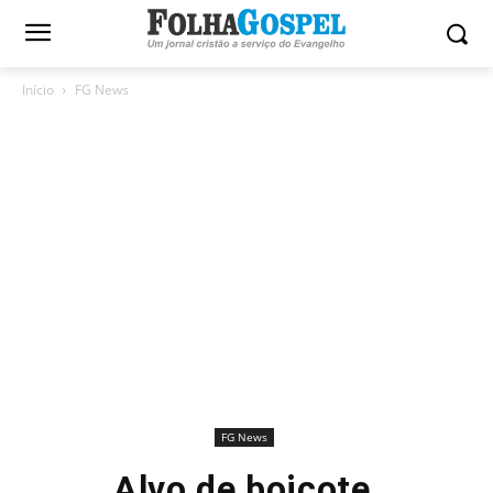
Início
FG News
FG News
Alvo de boicote,