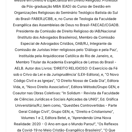
Mestre em Direito e Especialista em Direito Religioso. Professor
da Pós-graduação MBA (EAD) do Curso de Gestão em
Organizações Religiosas do Seminário Teológico Batista do Sul
do Brasil-FABERJ/CBB, e, no Curso de Teologia da Faculdade
Evangélica das Assembleias de Deus no Brasil-FAECAD/CGADB.
Presidente da Comissão de Direito Religioso do IAB/Nacional
(Instituto dos Advogados Brasileiros), Membro da Comissão
Especial de Advogados Cristãos, OAB/RJ, Integrante da
Comissão de Juristas Inter-religiosos pelo 'Diálogo e pela Paz',
Instituída pela Arquidiocese Católica do Rio de Janeiro, e,
Membro Titular da Academia Evangélica de Letras do Brasil -
AELB. Autor dos Livros: ‘DIREITO RELIGIOSO: O Exercício da Fé
sob o Crivo da Lei e da Jurisprudência’ (LEX-Editora), e, “O Novo
Código Civil e as Igrejas”, “O Direito Nosso de Cada Dia”, Editora
Vida, e, “Novo Direito Associativo”, Editora Método/Grupo GEN, e
Coautor nas Obras Coletivas: “In Solidum - Revista da Faculdade
de Ciências Jurídicas e Sociais Aplicadas da UNIG”, Ed. Gráfica
Universitária/RJ; bem como, “Questões Controvertidas - Parte
Geral Código Civil”, Grupo GEN, e, “Direito e Cristianismo”,
Volumes 1 e 2, Editora Betel, e, “Aprendendo Uma Nova
Realidade: 2020 - O Ano em que o Mundo Parou!”, “Os Reflexos
da Covid-19 no Meio Cristão-Evangélico Brasileiro”, “O Que