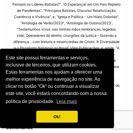
Pensam os Líderes Batistas?”, “O Esperançar em Um Pais Repleto
de Pandemias”, “Princípios Batistas, Discurso Relativização,
Coerência e Vivência”, e, “Igreja e Política - Um Hiato Dolorido”,
"Antologia de Verão/2023", "Antologia de Outono/2023',
“Testemunhos vivos: nas minhas mãos lembranças, legados,
vida’, Operadores do direito: cirurgiões da justiça – fazendo a
diferença... com bisturis e misericórdias de Cristo’, ‘A Diversidade
e o Pluralismo Religioso no Brasil’, Vital Publicações; e, ainda, “A
Cidadania Religiosa num Estado Laico: a separação Igreja-
Este site possui ferramentas e serviços,
Estado e o Exercício da fé”, IAB/Editora PoD, e, “Desafios do
inclusive de terceiros, que utilizam cookies.
Exercício da Fé no Ordenamento Jurídico Nacional”, IAB/Editora
Estas ferramentas nos ajudam a oferecer uma
Essenzia, ‘Autonomia Constitucional do Direito Religioso’,
melhor experiência de navegação no site. Ao
IAB/Nacional; além do DVD - “Implicações Tributárias das
Igrejas”, CPAD/CGADB; Instagram:@prof.gilbertogarcia; Editor do
clicar no botão “Ok” ou continuar a visualizar
Site: www.direitonosso.com.br
este site, você estará concordando com a nossa
política de privacidade.
Leia mais
Ok!
Comentários