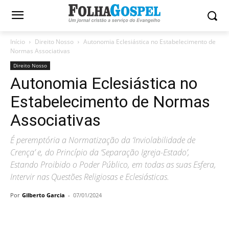
Início
Direito Nosso
Autonomia Eclesiástica no Estabelecimento de
Normas Associativas
Direito Nosso
Autonomia Eclesiástica no
Estabelecimento de Normas
Associativas
É peremptória a Normatização da ‘Inviolabilidade de
Crença’ e, do Princípio da ‘Separação Igreja-Estado’,
Estando Proibido o Poder Público, em todas as suas Esfera,
Intervir nas Questões Religiosas e Eclesiásticas.
Por
Gilberto Garcia
-
07/01/2024