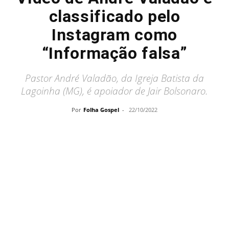
classificado pelo
Instagram como
“Informação falsa”
Pastor André Valadão, da Igreja Batista da
Lagoinha (MG), é apoiador de Jair Bolsonaro.
Por
Folha Gospel
-
22/10/2022