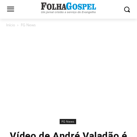
Início
FG News
FG News
Vídeo de André Valadão é