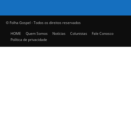
© Folha Gospel - Todos os direitos reservados
HOME
Quem Somos
Notícias
Colunistas
Fale Conosco
Política de privacidade