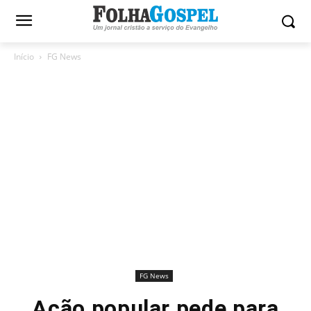
Início
FG News
FG News
Ação popular pede para